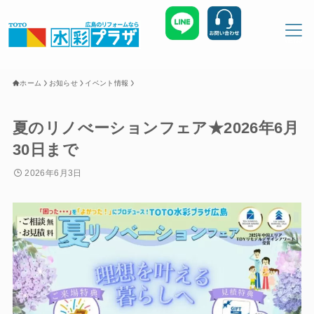
MENU
ホーム
お知らせ
イベント情報
ホーム
お知らせ
夏のリノべーションフェア★2026年6月
30日まで
お客様の声
施工事例
2026年6月3日
会社概要
お問い合わせ