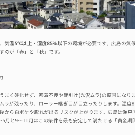
、
気温5℃以上・湿度85%以下
の環境が必要です。広島の気
すのが「春」と「秋」です。
旬
旬
うまく硬化せず、密着不良や艶引け(光沢ムラ)の原因になり
ムラが残ったり、ローラー継ぎ目が目立ったりします。湿度8
後から白ボケや膨れが出るリスクが上がります。広島は瀬戸
〜5月と9〜11月はこの条件を最も安定して満たせる「黄金期