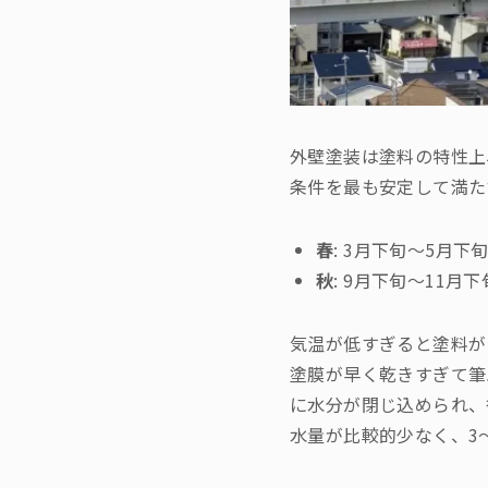
外壁塗装は塗料の特性上
条件を最も安定して満た
春
: 3月下旬〜5月下
秋
: 9月下旬〜11月下
気温が低すぎると塗料が
塗膜が早く乾きすぎて筆
に水分が閉じ込められ、
水量が比較的少なく、3