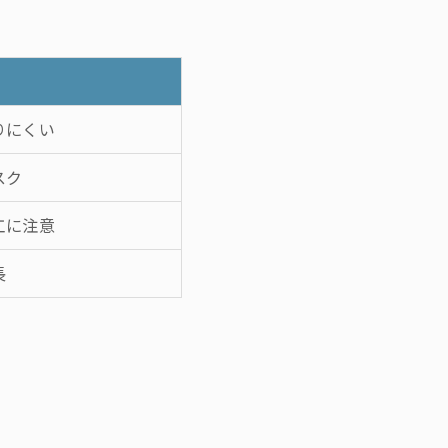
りにくい
スク
工に注意
長