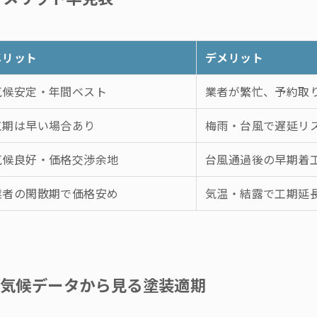
メリット
デメリット
気候安定・年間ベスト
業者が繁忙、予約取
工期は早い場合あり
梅雨・台風で遅延リ
気候良好・価格交渉余地
台風通過後の早期着
業者の閑散期で価格安め
気温・結露で工期延
別気候データから見る塗装適期